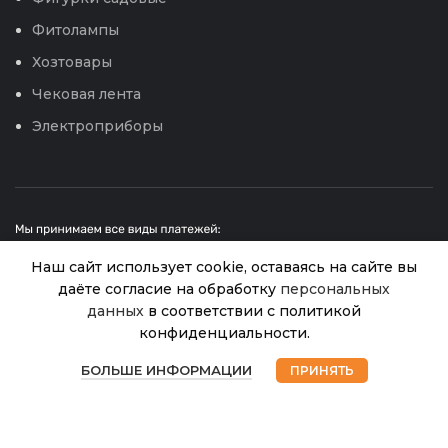
Фитолампы
Хозтовары
Чековая лента
Электроприборы
Наш сайт использует cookie, оставаясь на сайте вы
даёте согласие на обработку
персональных
данных
в соответствии с политикой
Газон
Абсолют
конфиденциальности.
© 2026
Интернет магазин Успех. ИП Хрипунов Сергей
4
Спорт 5
Александрович
В
0
ИНН 420800180243 / ОГРНИП 304420530300327
наличии
кг
БОЛЬШЕ ИНФОРМАЦИИ
ПРИНЯТЬ
500.00
₽
Магазин
Избранное
Корзина
Мой аккаунт
Все права защищены.
Персональные данные.
(Абсолют
Грин)
Сайт любезно предоставлен разработчиками
Web-студии
Вячеслава Круговых