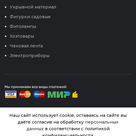
Укрывной материал
Фигурки садовые
Фитолампы
Хозтовары
Чековая лента
Электроприборы
Наш сайт использует cookie, оставаясь на сайте вы
© 2026
Интернет магазин Успех. ИП Хрипунов Сергей
даёте согласие на обработку
персональных
Александрович
данных
в соответствии с политикой
ИНН 420800180243 / ОГРНИП 304420530300327
Фертика
Все права защищены.
Персональные данные.
Кристалон
конфиденциальности.