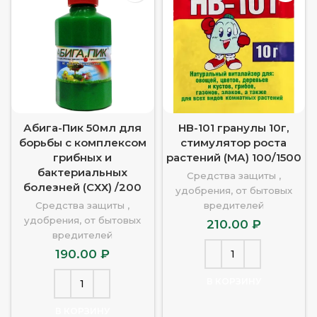
Абига-Пик 50мл для
HB-101 гранулы 10г,
борьбы с комплексом
стимулятор роста
грибных и
растений (МА) 100/1500
бактериальных
Средства защиты ,
болезней (СХХ) /200
удобрения, от бытовых
Средства защиты ,
вредителей
удобрения, от бытовых
210.00
₽
вредителей
190.00
₽
В КОРЗИНУ
В КОРЗИНУ