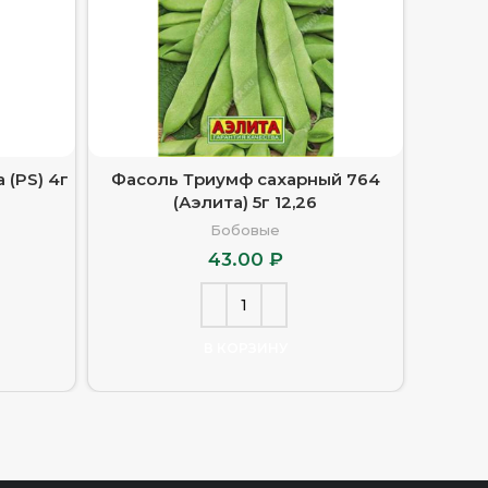
 (PS) 4г
Фасоль Триумф сахарный 764
Фасо
(Аэлита) 5г 12,26
(Аэ
Бобовые
43.00
₽
В КОРЗИНУ