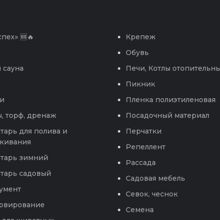
пех» 🆕🔥
Крепеж
Обувь
 сауна
Печи, Котлы отопительн
Пикник
и
Пленка полиэтиленовая
, торф, дренаж
Посадочный материал
тарь для полива и
Перчатки
кивания
Репеллент
тарь зимний
Рассада
тарь садовый
Садовая мебель
умент
Севок, чеснок
рвирование
Семена