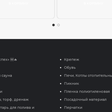
В КОРЗИНУ
В КОРЗИНУ
пех» 🆕🔥
Крепеж
Обувь
 сауна
Печи, Котлы отопительн
Пикник
и
Пленка полиэтиленовая
, торф, дренаж
Посадочный материал
тарь для полива и
Перчатки