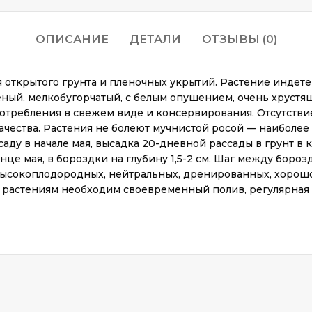
ОПИСАНИЕ
ДЕТАЛИ
ОТЗЫВЫ (0)
открытого грунта и пленочных укрытий. Растение индете
ый, мелкобугорчатый, с белым опушением, очень хрустящий
потребления в свежем виде и консервирования. Отсутстви
чества. Растения не болеют мучнистой росой — наиболее 
саду в начале мая, высадка 20-дневной рассады в грунт в 
онце мая, в бороздки на глубину 1,5-2 см. Шаг между бор
 высокоплодородных, нейтральных, дренированных, хорош
 растениям необходим своевременный полив, регулярная