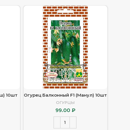
ш) 10шт
Огурец Балконный F1 (Манул) 10шт
Огурец 
ОГУРЦЫ
99.00
₽