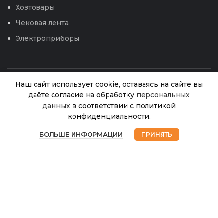
Хозтовары
Чековая лента
Электроприборы
Наш сайт использует cookie, оставаясь на сайте вы
Дихлофос Варан
даёте согласие на обработку
персональных
Форте
данных
в соответствии с политикой
Нет в
универсальный
345.00
₽
наличии
конфиденциальности.
680мл зеленый (Сиб)
0
12
БОЛЬШЕ ИНФОРМАЦИИ
ПРИНЯТЬ
Магазин
Избранное
Корзина
Мой аккаунт
© 2026
Интернет магазин Успех. ИП Хрипунов Сергей
Александрович
ИНН 420800180243 / ОГРНИП 304420530300327
Все права защищены.
Персональные данные.
Сайт любезно предоставлен разработчиками
Web-студии
Вячеслава Круговых