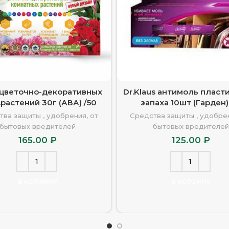
/цветочно-декоративных
Dr.Klaus антимоль пласт
.растений 30г (АВА) /50
запаха 10шт (Гарден)
тва защиты , удобрения, от
Средства защиты , удобрен
бытовых вредителей
бытовых вредителей
165.00
₽
125.00
₽
В КОРЗИНУ
В КОРЗИНУ