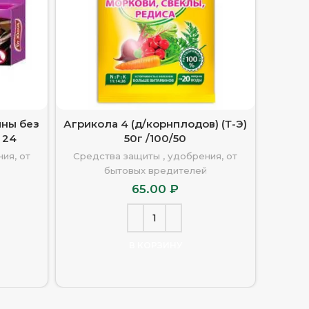
ины без
Агрикола 4 (д/корнплодов) (Т-Э)
Агрикол
 24
50г /100/50
п
ия, от
Средства защиты , удобрения, от
Средс
бытовых вредителей
65.00
₽
В КОРЗИНУ