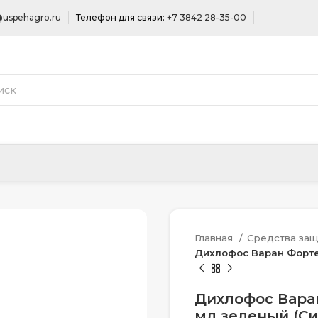
uspehagro.ru
Телефон для связи:
+7 3842 28-35-00
Главная
Средства защ
Дихлофос Варан Форте 
Дихлофос Вара
мл зеленый (Си