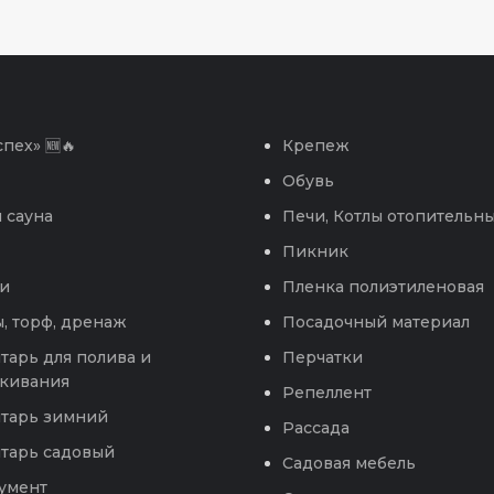
пех» 🆕🔥
Крепеж
Обувь
 сауна
Печи, Котлы отопительн
Пикник
и
Пленка полиэтиленовая
, торф, дренаж
Посадочный материал
тарь для полива и
Перчатки
кивания
Репеллент
тарь зимний
Рассада
тарь садовый
Садовая мебель
умент