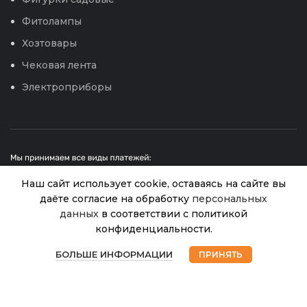
Фитолампы
Хозтовары
Чековая лента
Электроприборы
Наш сайт использует cookie, оставаясь на сайте вы
даёте согласие на обработку
персональных
Цв.Ясколка Горный
данных
в соответствии с политикой
Нет в
40.00
₽
наличии
хрусталь (Аэлита) 0,1г
конфиденциальности.
© 2026
Интернет магазин Успех. ИП Хрипунов Сергей
Александрович
0
ИНН 420800180243 / ОГРНИП 304420530300327
БОЛЬШЕ ИНФОРМАЦИИ
ПРИНЯТЬ
Магазин
Избранное
Корзина
Мой аккаунт
Все права защищены.
Персональные данные.
Сайт любезно предоставлен разработчиками
Web-студии
Вячеслава Круговых