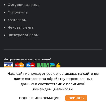
Фигурки садовые
Фитолампы
Хозтовары
Чековая лента
Электроприборы
Наш сайт использует cookie, оставаясь на сайте вы
даёте согласие на обработку
персональных
данных
в соответствии с политикой
© 2026
Интернет магазин Успех. ИП Хрипунов Сергей
Александрович
Цв.Бархатцы
конфиденциальности.
ИНН 420800180243 / ОГРНИП 304420530300327
Ванильный
В
0
65.00
₽
Все права защищены.
Персональные данные.
наличии
пряник F1
БОЛЬШЕ ИНФОРМАЦИИ
ПРИНЯТЬ
Магазин
Избранное
Корзина
Мой аккаунт
(Аэлита) 5шт
Сайт любезно предоставлен разработчиками