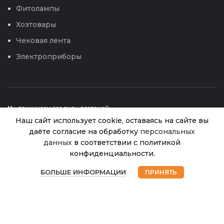
Фитолампы
Хозтовары
Чековая лента
Электроприборы
Наш сайт использует cookie, оставаясь на сайте вы
даёте согласие на обработку
персональных
Цв.Алиссум Меджик
данных
в соответствии с политикой
Нет в
39.00
₽
наличии
микс (УД)
конфиденциальности.
© 2026
Интернет магазин Успех. ИП Хрипунов Сергей
0
Александрович
БОЛЬШЕ ИНФОРМАЦИИ
ПРИНЯТЬ
ИНН 420800180243 / ОГРНИП 304420530300327
Магазин
Избранное
Корзина
Мой аккаунт
Все права защищены.
Персональные данные.
Сайт любезно предоставлен разработчиками
Web-студии
Вячеслава Круговых