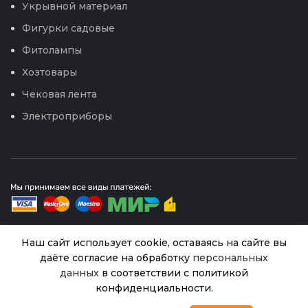
Укрывной материал
Фигурки садовые
Фитолампы
Хозтовары
Чековая лента
Электроприборы
Наш сайт использует cookie, оставаясь на сайте вы
даёте согласие на обработку
персональных
© 2026
Интернет магазин Успех. ИП Хрипунов Сергей
Александрович
данных
в соответствии с политикой
ИНН 420800180243 / ОГРНИП 304420530300327
Огурец
конфиденциальности.
Все права защищены.
Персональные данные.
Большой
В
0