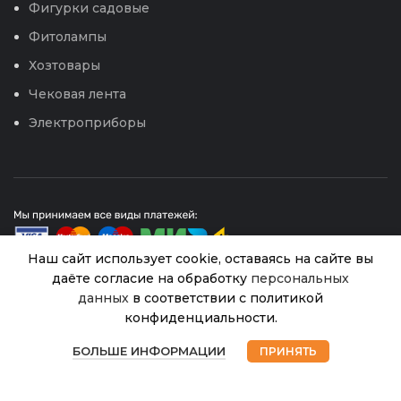
Фигурки садовые
Фитолампы
Хозтовары
Чековая лента
Электроприборы
Наш сайт использует cookie, оставаясь на сайте вы
даёте согласие на обработку
персональных
данных
в соответствии с политикой
Огурец
© 2026
Интернет магазин Успех. ИП Хрипунов Сергей
Бидретта
конфиденциальности.
Александрович
F1
В
0
ИНН 420800180243 / ОГРНИП 304420530300327
38.00
₽
наличии
(Аэлита)
БОЛЬШЕ ИНФОРМАЦИИ
ПРИНЯТЬ
Все права защищены.
Персональные данные.
Магазин
Избранное
Корзина
Мой аккаунт
10шт
Сайт любезно предоставлен разработчиками
Лидер
Web-студии
Вячеслава Круговых