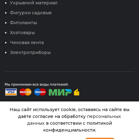
Укрывной материал
Фигурки садовые
Фитолампы
Хозтовары
Чековая лента
Электроприборы
Наш сайт использует cookie, оставаясь на сайте вы
даёте согласие на обработку
персональных
© 2026
Интернет магазин Успех. ИП Хрипунов Сергей
Александрович
данных
в соответствии с политикой
ИНН 420800180243 / ОГРНИП 304420530300327
конфиденциальности.
Все права защищены.
Персональные данные.
Цв.Бакопа
В
0
Пинктопия