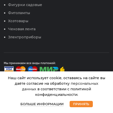
Фигурки садовые
Фитолампы
Хозтовары
Чековая лента
Электроприборы
Наш сайт использует cookie, оставаясь на сайте вы
даёте согласие на обработку
персональных
Капуста Атрия F1
данных
в соответствии с политикой
Нет в
© 2026
Интернет магазин Успех. ИП Хрипунов Сергей
76.00
₽
наличии
(Гавриш) 10шт
Александрович
конфиденциальности.
ИНН 420800180243 / ОГРНИП 304420530300327
0
Все права защищены.
Персональные данные.
БОЛЬШЕ ИНФОРМАЦИИ
ПРИНЯТЬ
Магазин
Избранное
Корзина
Мой аккаунт
Сайт любезно предоставлен разработчиками