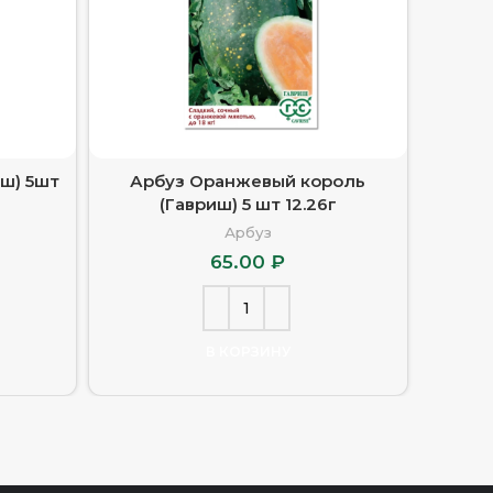
ш) 5шт
Арбуз Оранжевый король
Арбуз 
(Гавриш) 5 шт 12.26г
Арбуз
65.00
₽
В КОРЗИНУ