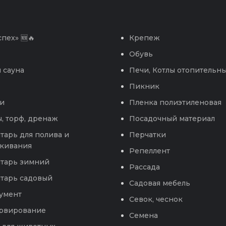
пех» 🆕🔥
Крепеж
Обувь
 сауна
Печи, Котлы отопительн
Пикник
и
Пленка полиэтиленовая
, торф, дренаж
Посадочный материал
тарь для полива и
Перчатки
кивания
Репеллент
тарь зимний
Рассада
тарь садовый
Садовая мебель
умент
Севок, чеснок
рвирование
Семена