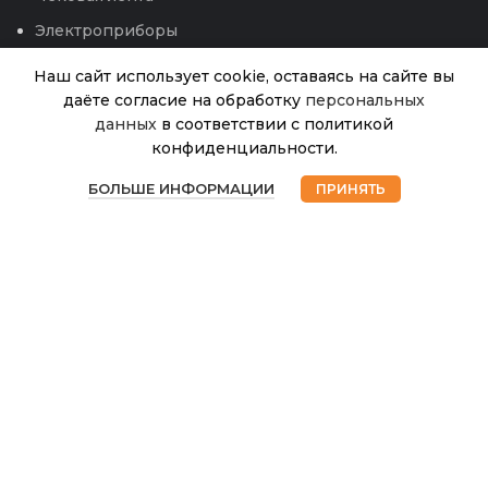
Электроприборы
Наш сайт использует cookie, оставаясь на сайте вы
даёте согласие на обработку
персональных
Антик D19,
данных
в соответствии с политикой
2,6л
конфиденциальности.
прозрачный
В
0
с подд.
155.00
₽
наличии
БОЛЬШЕ ИНФОРМАЦИИ
ПРИНЯТЬ
цветочный
Магазин
Избранное
Корзина
Мой аккаунт
горшок
(5PL)
© 2026
Интернет магазин Успех. ИП Хрипунов Сергей
Александрович
ИНН 420800180243 / ОГРНИП 304420530300327
Все права защищены.
Персональные данные.
Сайт любезно предоставлен разработчиками
Web-студии
Вячеслава Круговых