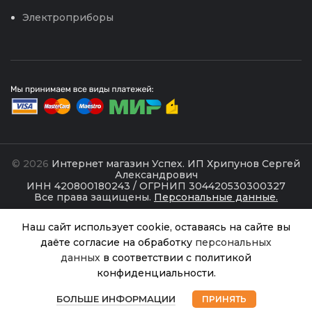
Электроприборы
© 2026
Интернет магазин Успех. ИП Хрипунов Сергей
Александрович
ИНН 420800180243 / ОГРНИП 304420530300327
Все права защищены.
Персональные данные.
Сайт любезно предоставлен разработчиками
Наш сайт использует cookie, оставаясь на сайте вы
Web-студии
Вячеслава Круговых
даёте согласие на обработку
персональных
данных
в соответствии с политикой
Аммофос
конфиденциальности.
1кг
В
0
195.00
₽
наличии
(Fertika)
БОЛЬШЕ ИНФОРМАЦИИ
ПРИНЯТЬ
Магазин
Избранное
Корзина
Мой аккаунт