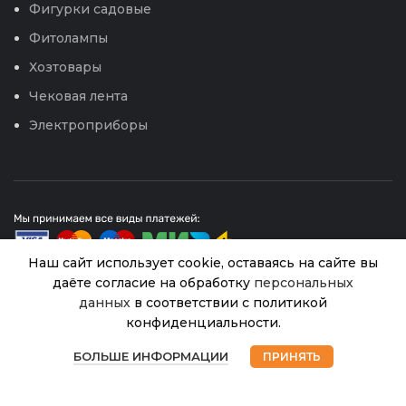
Фигурки садовые
Фитолампы
Хозтовары
Чековая лента
Электроприборы
Наш сайт использует cookie, оставаясь на сайте вы
даёте согласие на обработку
персональных
данных
в соответствии с политикой
© 2026
Интернет магазин Успех. ИП Хрипунов Сергей
Кабачок
конфиденциальности.
Александрович
Амбассадор
В
ИНН 420800180243 / ОГРНИП 304420530300327
0
99.00
₽
наличии
F1 (Сиб.сад)
БОЛЬШЕ ИНФОРМАЦИИ
ПРИНЯТЬ
Все права защищены.
Персональные данные.
Магазин
Избранное
Корзина
Мой аккаунт
3шт
Сайт любезно предоставлен разработчиками
Web-студии
Вячеслава Круговых