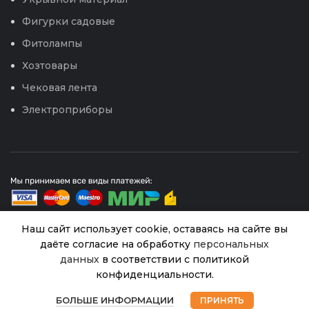
Фигурки садовые
Фитолампы
Хозтовары
Чековая лента
Электроприборы
Наш сайт использует cookie, оставаясь на сайте вы
даёте согласие на обработку
персональных
© 2026
Интернет магазин Успех. ИП Хрипунов Сергей
данных
в соответствии с политикой
Александрович
конфиденциальности.
ИНН 420800180243 / ОГРНИП 304420530300327
Томат
Все права защищены.
Персональные данные.
В
0
Аляска
45.00
₽
наличии
БОЛЬШЕ ИНФОРМАЦИИ
ПРИНЯТЬ
(Гавриш)
Сайт любезно предоставлен разработчиками
Магазин
Избранное
Корзина
Мой аккаунт