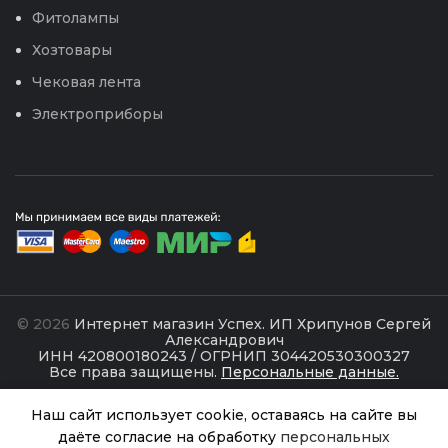
Фитолампы
Хозтовары
Чековая лента
Электроприборы
© 2026
Интернет магазин Успех. ИП Хрипунов Сергей
Александрович
ИНН 420800180243 / ОГРНИП 304420530300327
Все права защищены.
Персональные данные.
Сайт любезно предоставлен разработчиками
Наш сайт использует cookie, оставаясь на сайте вы
Web-студии
Вячеслава Круговых
даёте согласие на обработку
персональных
Агротекс Проф