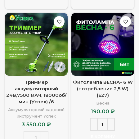
Триммер
Фитолампа ВЕСНА- 6 W
аккумуляторный
(потребление 2,5 W)
24В,7500 мАч, 18000об/
(Е27)
мин (Успех) /6
Весна
Аккумуляторный садовый
190.00
₽
инструмент Успех
3 550.00
₽
В КОРЗИНУ