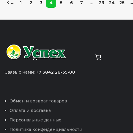
←
1
2
3
4
5
6
7
…
23
24
25
Связь с нами: +
7 3842 28-35-00
Обмен и возврат товаров
Оплата и доставка
Персональные данные
Политика конфиденциальности