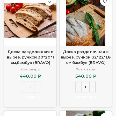
Доска разделочная с
Доска разделочная с
вырез. ручкой 30*20*1
вырез. ручкой 32*22*1,8
см,бамбук (BRAVO)
см,бамбук (BRAVO)
Хозтовары
Хозтовары
440.00
₽
540.00
₽
В КОРЗИНУ
В КОРЗИНУ