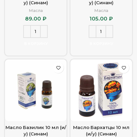
у) (Синам)
у) (Синам)
Масла
Масла
89.00
₽
105.00
₽
В КОРЗИНУ
В КОРЗИНУ
Масло Базилик 10 мл (и/
Масло Бархатцы 10 мл
у) (Синам)
(и/у) (Синам)