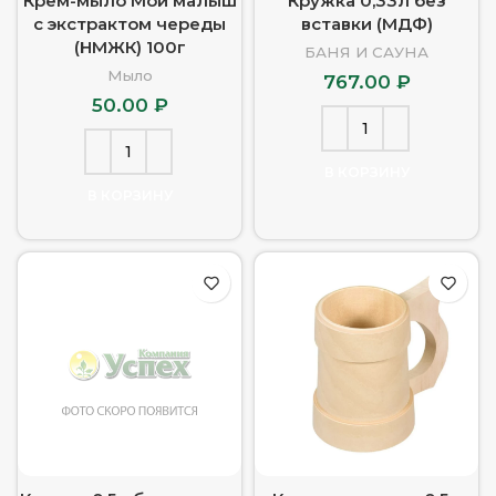
Крем-мыло Мой малыш
Кружка 0,33л без
с экстрактом череды
вставки (МДФ)
(НМЖК) 100г
БАНЯ И САУНА
Мыло
767.00
₽
50.00
₽
В КОРЗИНУ
В КОРЗИНУ