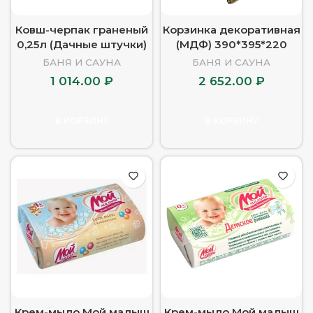
Ковш-черпак граненый
Корзинка декоративная
0,25л (Дачные штучки)
(МДФ) 390*395*220
БАНЯ И САУНА
БАНЯ И САУНА
1 014.00
₽
2 652.00
₽
В КОРЗИНУ
В КОРЗИНУ
Крем-мыло Мой малыш
Крем-мыло Мой малыш