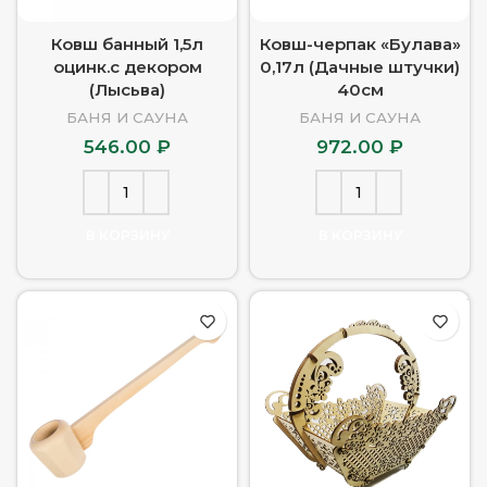
Ковш банный 1,5л
Ковш-черпак «Булава»
оцинк.с декором
0,17л (Дачные штучки)
(Лысьва)
40см
БАНЯ И САУНА
БАНЯ И САУНА
546.00
₽
972.00
₽
В КОРЗИНУ
В КОРЗИНУ