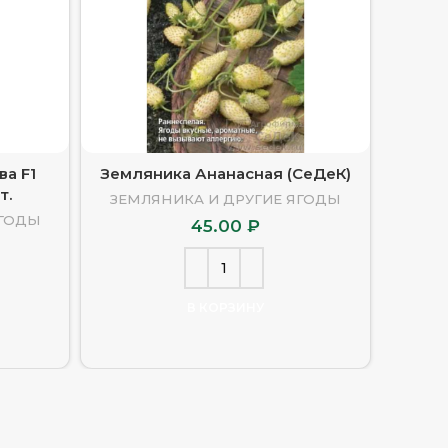
ва F1
Земляника Ананасная (СеДеК)
Землян
т.
ЗЕМЛЯНИКА И ДРУГИЕ ЯГОДЫ
ЯГОДЫ
ЗЕМ
45.00
₽
В КОРЗИНУ