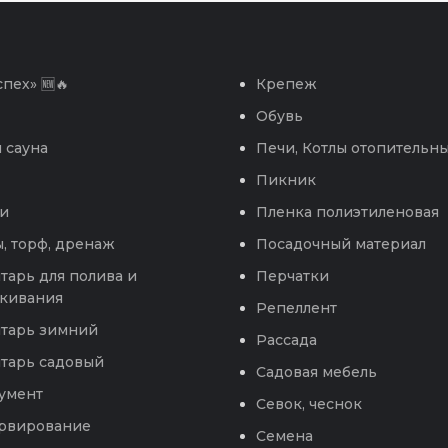
пех» 🆕🔥
Крепеж
Обувь
 сауна
Печи, Котлы отопительн
Пикник
и
Пленка полиэтиленовая
, торф, дренаж
Посадочный материал
тарь для полива и
Перчатки
кивания
Репеллент
тарь зимний
Рассада
тарь садовый
Садовая мебель
умент
Севок, чеснок
рвирование
Семена