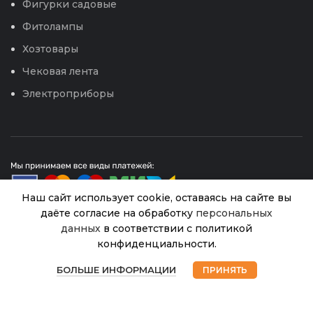
Фигурки садовые
Фитолампы
Хозтовары
Чековая лента
Электроприборы
Наш сайт использует cookie, оставаясь на сайте вы
даёте согласие на обработку
персональных
ОТ МУХ
гранулированная
данных
в соответствии с политикой
Нет в
40.00
₽
наличии
© 2026
Интернет магазин Успех. ИП Хрипунов Сергей
приманка 10г (Ортон)
конфиденциальности.
Александрович
100
0
ИНН 420800180243 / ОГРНИП 304420530300327
БОЛЬШЕ ИНФОРМАЦИИ
ПРИНЯТЬ
Все права защищены.
Персональные данные.
Магазин
Избранное
Корзина
Мой аккаунт
Сайт любезно предоставлен разработчиками
Web-студии
Вячеслава Круговых