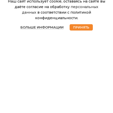
Наш сайт использует cookie, оставаясь на сайте вы
даёте согласие на обработку
персональных
Техника для сада
Можжевельник
данных
в соответствии с политикой
Нет в
горизонтальный
655.00
₽
Укрывной материал
наличии
конфиденциальности.
Панкейк Р9
Фигурки садовые
0
БОЛЬШЕ ИНФОРМАЦИИ
ПРИНЯТЬ
Магазин
Избранное
Корзина
Мой аккаунт
Фитолампы
Хозтовары
Чековая лента
Электроприборы
© 2026
Интернет магазин Успех. ИП Хрипунов Сергей
Александрович