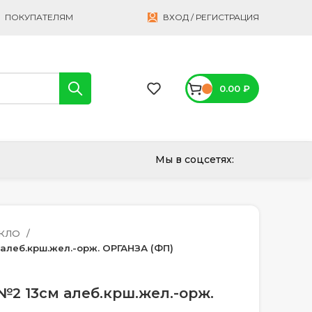
ПОКУПАТЕЛЯМ
ВХОД / РЕГИСТРАЦИЯ
0.00
₽
Мы в соцсетях:
ЕКЛО
 алеб.крш.жел.-орж. ОРГАНЗА (ФП)
№2 13см алеб.крш.жел.-орж.