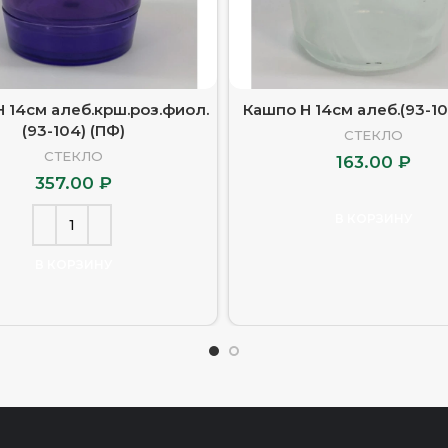
 14см алеб.крш.роз.фиол.
Кашпо Н 14см алеб.(93-10
(93-104) (ПФ)
СТЕКЛО
СТЕКЛО
163.00
₽
357.00
₽
В КОРЗИНУ
В КОРЗИНУ