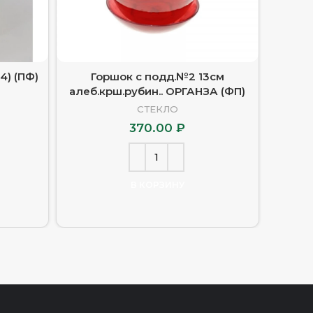
4) (ПФ)
Горшок с подд.№2 13см
Горшо
алеб.крш.рубин.. ОРГАНЗА (ФП)
зел.h
СТЕКЛО
370.00
₽
В КОРЗИНУ