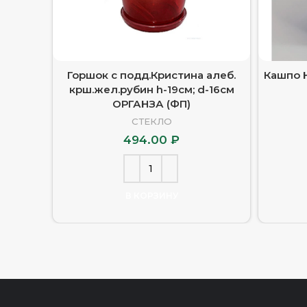
Горшок с подд.Кристина алеб.
Кашпо Н
крш.жел.рубин h-19см; d-16см
ОРГАНЗА (ФП)
СТЕКЛО
494.00
₽
В КОРЗИНУ