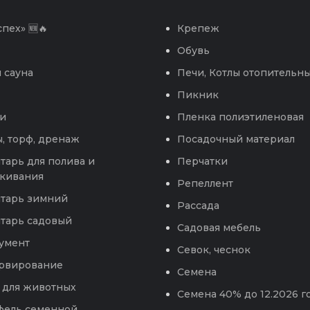
пех» 🆕🔥
Крепеж
Обувь
 сауна
Печи, Котлы отопительн
Пикник
и
Пленка полиэтиленовая
, торф, дренаж
Посадочный материал
тарь для полива и
Перчатки
кивания
Репеллент
тарь зимний
Рассада
тарь садовый
Садовая мебель
умент
Севок, чеснок
рвирование
Семена
 для животных
Семена 40% до 12.2026 г
фель семенной